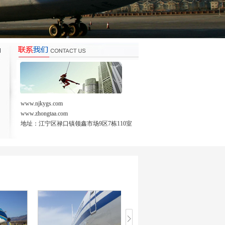
www.njkygs.com
www.zhongtaa.com
地址：江宁区禄口镇领鑫市场9区7栋110室