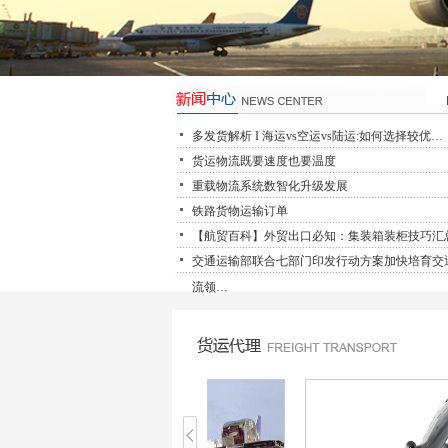
多发货解析 I 海运vs空运vs陆运:如何选择较优…
货运物流既要速度也要温度
重载物流系统数智化升级发展
铁路货物运输订单
【航贸百科】外贸出口必知：集装箱装柜技巧汇
交通运输部联合七部门印发行动方案加快培育交
建议…
流领…