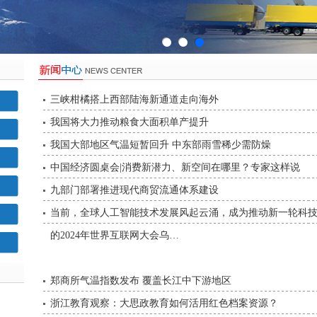
三峡柑橘搭上西部陆海新通道走向海外
我国将大力推动粮食大面积单产提升
我国大部地区气温短暂回升 中东部雨雪稀少需防燥
中国经济圆桌会|消费新潜力、新空间在哪里？专家这样说
九部门部署推进现代商贸流通体系建设
当前，全球人工智能技术发展风起云涌，成为推动新一轮科技
的2024年世界互联网大会乌…
郑商所气温指数发布 覆盖长江中下游地区
浙江教育观察：大思政教育如何活用红色档案资源？