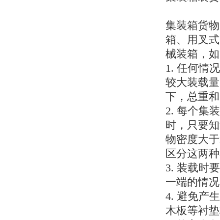
集装箱货物
箱、用叉式
械装箱，如
1. 任何
较大装载量
下，总重和
2. 每个
时，只要知
物密度大于
区分这两种
3. 装载
一端的情况
4. 避免
木板等衬垫