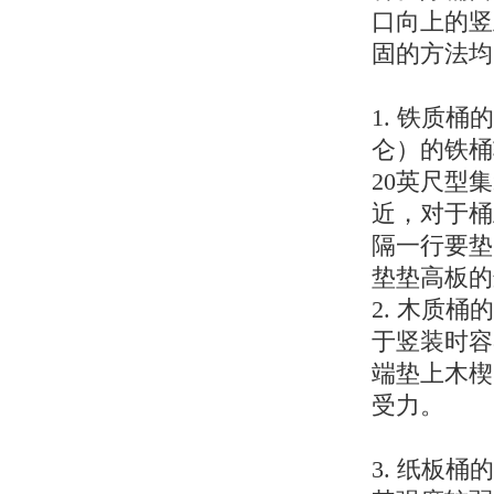
口向上的竖
固的方法均
1. 铁质
仑）的铁桶
20英尺型
近，对于桶
隔一行要垫
垫垫高板的
2. 木质
于竖装时容
端垫上木楔
受力。
3. 纸板