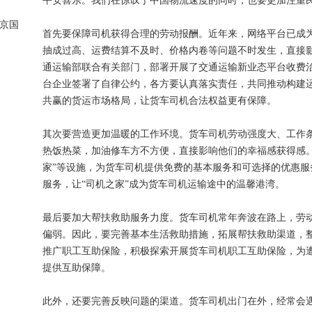
平安喜乐。我们在惊叹于中国物流速度的同时，也要更加注重
京国
首先要保障司机获得合理的劳动报酬。近年来，网络平台已成
抽成过高、运费结算不及时、价格内卷等问题不时发生，直接
通运输部联合有关部门，部署开展了交通运输新业态平台收费
台企业签署了自律公约，各方要认真落实责任，共同推动构建
共赢的货运市场格局，让货车司机合法权益更有保障。
其次要营造更加温暖的工作环境。货车司机劳动强度大、工作
热饭热菜，加油修车方不方便，直接影响他们的幸福感获得感。
家”等设施，为货车司机提供免费的基本服务和可选择的优惠
服务，让“司机之家”成为货车司机运输途中的温馨港湾。
最后要加大帮扶救助服务力度。货车司机常年奔波在路上，劳
偏弱。因此，要完善基本生活救助措施，拓展帮扶救助渠道，
推广职工互助保险，积极探索开展货车司机职工互助保险，为
提供互助保障。
此外，还要完善反映问题的渠道。货车司机出门在外，经常会